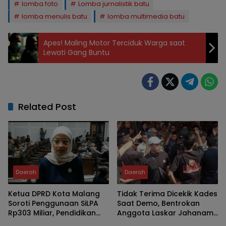
lomba foto
Lomba jurnalistik batu
lomba menulis batu
lomba multimedia batu
Apes! Maling Motor Terciduk Warga saat
Lewati Gang Buntu
Related Post
Daerah
Daerah
Ketua DPRD Kota Malang
Tidak Terima Dicekik Kades
Soroti Penggunaan SiLPA
Saat Demo, Bentrokan
Rp303 Miliar, Pendidikan
Anggota Laskar Jahanam
hingga Beasiswa Diminta
Berlanjut di Kantor