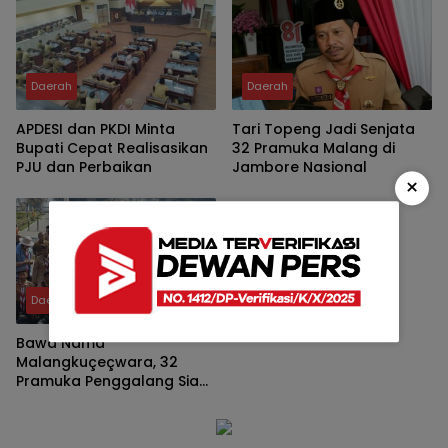
Daerah
Daerah
APDESI dan PKDI Minta
Tari Topeng Jadi Senjata
Bupati Cepat Realisasikan
32 Pramuka Malang di
PJU dan Perbaikan
Jambore Nasional
×
Daerah
Bawa Nama
Malangkuçeçwara, 32
Pramuka Penggalang Siap
Tempur di Jamnas XII