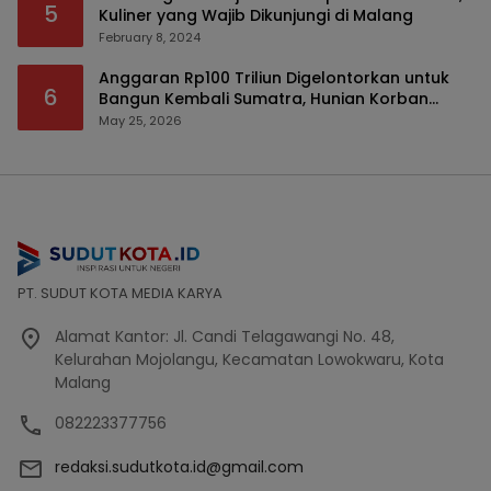
5
Kuliner yang Wajib Dikunjungi di Malang
February 8, 2024
Anggaran Rp100 Triliun Digelontorkan untuk
6
Bangun Kembali Sumatra, Hunian Korban
Bencana Bakal Difokuskan
May 25, 2026
PT. SUDUT KOTA MEDIA KARYA
Alamat Kantor: Jl. Candi Telagawangi No. 48,
Kelurahan Mojolangu, Kecamatan Lowokwaru, Kota
Malang
082223377756
redaksi.sudutkota.id@gmail.com