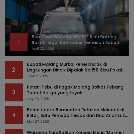
Bea Cukai Malang Sita 172 Ribu Batang
1
Rokok Ilegal Bermodus Kemasan Sabun
April 22, 2026
Bupati Malang Murka: Penerima SK di
2
Lingkungan Dindik Dipalak Rp 150 Ribu Pakai
Modus Tumpengan, KPK Turut Pantau
June 2, 2025
Petani Tebu di Pagak Malang Boikot Tebang,
3
Tuntut Harga yang Layak
July 26, 2025
Balon Udara Bermuatan Petasan Meledak di
4
Blitar, Satu Pemuda Tewas dan Dua Anak Luka
Serius
May 27, 2026
Waroeng Tani Sajikan Konsep Menu ‘Makmur’,