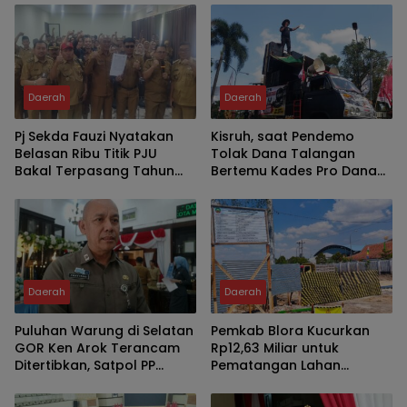
Lebih Tepat Sasaran
Bapenda
Daerah
Daerah
Pj Sekda Fauzi Nyatakan
Kisruh, saat Pendemo
Belasan Ribu Titik PJU
Tolak Dana Talangan
Bakal Terpasang Tahun
Bertemu Kades Pro Dana
2027
Talangan
Daerah
Daerah
Puluhan Warung di Selatan
Pemkab Blora Kucurkan
GOR Ken Arok Terancam
Rp12,63 Miliar untuk
Ditertibkan, Satpol PP
Pematangan Lahan
Malang Utamakan
Sekolah Rakyat di Cepu
Pendekatan Humanis