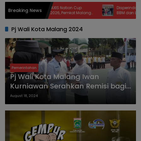
im Ramaikan AXIS Nation Cup
Disperindag Nisel Ungkap
Breaking News
onal Malang 2026, Pemkot Malang
BBM dan LPG: Jalan Rusa
 Lahirkan Bibit Atlet dan Dongkrak
Berkurang, Jaringan Ter
t Tourism
Pj Wali Kota Malang 2024
Pemerintahan
Pj Wali Kota Malang Iwan
Kurniawan Serahkan Remisi bagi
2.058 Penghuni Lapas Lowokwaru
August 18, 2024