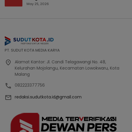
Bencana Bakal Difokuskan
May 25, 2026
PT. SUDUT KOTA MEDIA KARYA
Alamat Kantor: Jl. Candi Telagawangi No. 48,
Kelurahan Mojolangu, Kecamatan Lowokwaru, Kota
Malang
082223377756
redaksi.sudutkota.id@gmail.com