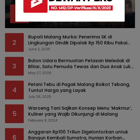
Bea Cukai Malang Sita 172 Ribu Batang
1
Rokok Ilegal Bermodus Kemasan Sabun
April 22, 2026
Bupati Malang Murka: Penerima SK di
2
Lingkungan Dindik Dipalak Rp 150 Ribu Pakai
Modus Tumpengan, KPK Turut Pantau
June 2, 2025
Balon Udara Bermuatan Petasan Meledak di
3
Blitar, Satu Pemuda Tewas dan Dua Anak Luka
Serius
May 27, 2026
Petani Tebu di Pagak Malang Boikot Tebang,
4
Tuntut Harga yang Layak
July 26, 2025
Waroeng Tani Sajikan Konsep Menu ‘Makmur’,
5
Kuliner yang Wajib Dikunjungi di Malang
February 8, 2024
Anggaran Rp100 Triliun Digelontorkan untuk
6
Bangun Kembali Sumatra, Hunian Korban