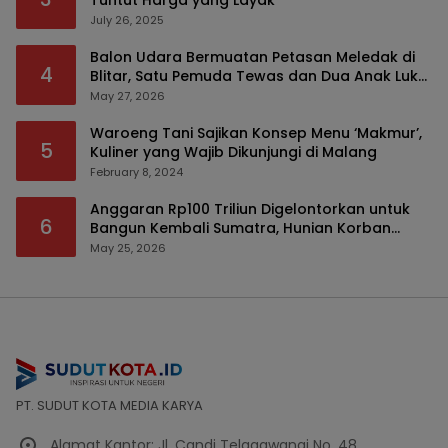
Tuntut Harga yang Layak
July 26, 2025
Balon Udara Bermuatan Petasan Meledak di
4
Blitar, Satu Pemuda Tewas dan Dua Anak Luka
Serius
May 27, 2026
Waroeng Tani Sajikan Konsep Menu ‘Makmur’,
5
Kuliner yang Wajib Dikunjungi di Malang
February 8, 2024
Anggaran Rp100 Triliun Digelontorkan untuk
6
Bangun Kembali Sumatra, Hunian Korban
Bencana Bakal Difokuskan
May 25, 2026
PT. SUDUT KOTA MEDIA KARYA
Alamat Kantor: Jl. Candi Telagawangi No. 48,