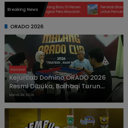
set Pemkot Malang Baru 51 Persen
Pemkab Blora Kucurkan Rp12,
Breaking News
ifikat, BKAD Bongkar Peta Masalah
untuk Pematangan Lahan S
apkan Langkah Khusus
Rakyat di Cepu
ORADO 2026
Nasional
Kejurcab Domino ORADO 2026
Resmi Dibuka, Baihaqi Turun
Langsung Bertanding Bareng
March 29, 2026
Anggota DPRD