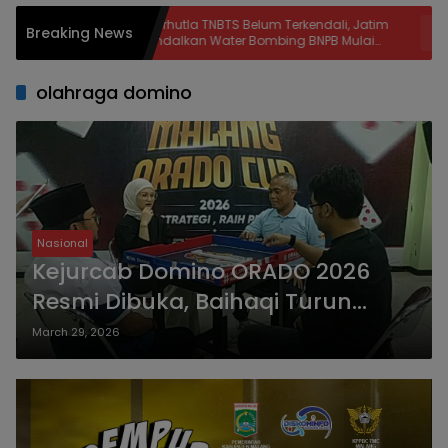
t
Karhutla TNBTS Belum Terkendali, Jatim
Warung T
Breaking News
Andalkan Water Bombing BNPB Mulai
Rujukan,
Besok
Harga da
olahraga domino
Nasional
Kejurcab Domino ORADO 2026
Resmi Dibuka, Baihaqi Turun
Langsung Bertanding Bareng
March 29, 2026
Anggota DPRD