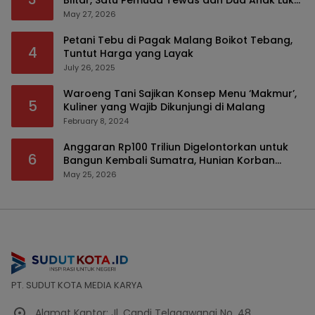
Blitar, Satu Pemuda Tewas dan Dua Anak Luka
Serius
May 27, 2026
Petani Tebu di Pagak Malang Boikot Tebang,
4
Tuntut Harga yang Layak
July 26, 2025
Waroeng Tani Sajikan Konsep Menu ‘Makmur’,
5
Kuliner yang Wajib Dikunjungi di Malang
February 8, 2024
Anggaran Rp100 Triliun Digelontorkan untuk
6
Bangun Kembali Sumatra, Hunian Korban
Bencana Bakal Difokuskan
May 25, 2026
PT. SUDUT KOTA MEDIA KARYA
Alamat Kantor: Jl. Candi Telagawangi No. 48,