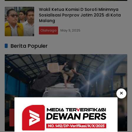
Wakil Ketua Komisi D Soroti Minimnya
Sosialisasi Porprov Jatim 2025 di Kota
Malang
Olahraga
May 9, 2025
Berita Populer
×
Bea Cukai Malang Sita 172 Ribu Batang
1
Rokok Ilegal Bermodus Kemasan Sabun
April 22, 2026