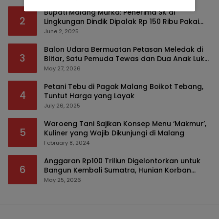
Bupati Malang Murka: Penerima SK di
2
Lingkungan Dindik Dipalak Rp 150 Ribu Pakai
Modus Tumpengan, KPK Turut Pantau
June 2, 2025
Balon Udara Bermuatan Petasan Meledak di
3
Blitar, Satu Pemuda Tewas dan Dua Anak Luka
Serius
May 27, 2026
Petani Tebu di Pagak Malang Boikot Tebang,
4
Tuntut Harga yang Layak
July 26, 2025
Waroeng Tani Sajikan Konsep Menu ‘Makmur’,
5
Kuliner yang Wajib Dikunjungi di Malang
February 8, 2024
Anggaran Rp100 Triliun Digelontorkan untuk
6
Bangun Kembali Sumatra, Hunian Korban
Bencana Bakal Difokuskan
May 25, 2026