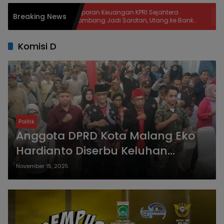
Laporan Keuangan KPRI Sejahtera
Muktamar
Breaking News
Jombang Jadi Sorotan, Utang ke Bank
Bakal Nik
Jatim Rp2,64 Miliar
Tambak
Komisi D
Politik
Anggota DPRD Kota Malang Eko
Hardianto Diserbu Keluhan
Drainase dan Layanan BPJS Saat
November 15, 2025
Reses di Polehan