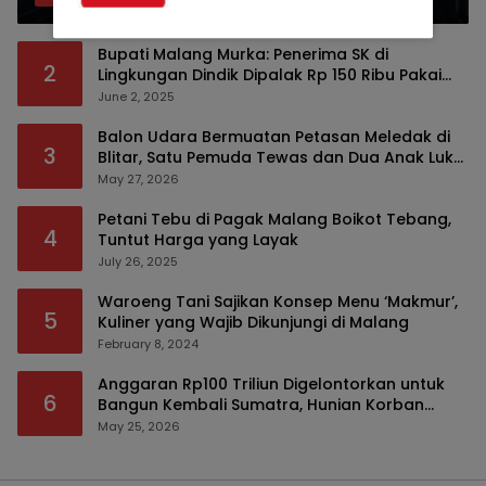
Bupati Malang Murka: Penerima SK di
2
Lingkungan Dindik Dipalak Rp 150 Ribu Pakai
Modus Tumpengan, KPK Turut Pantau
June 2, 2025
Balon Udara Bermuatan Petasan Meledak di
3
Blitar, Satu Pemuda Tewas dan Dua Anak Luka
Serius
May 27, 2026
Petani Tebu di Pagak Malang Boikot Tebang,
4
Tuntut Harga yang Layak
July 26, 2025
Waroeng Tani Sajikan Konsep Menu ‘Makmur’,
5
Kuliner yang Wajib Dikunjungi di Malang
February 8, 2024
Anggaran Rp100 Triliun Digelontorkan untuk
6
Bangun Kembali Sumatra, Hunian Korban
Bencana Bakal Difokuskan
May 25, 2026