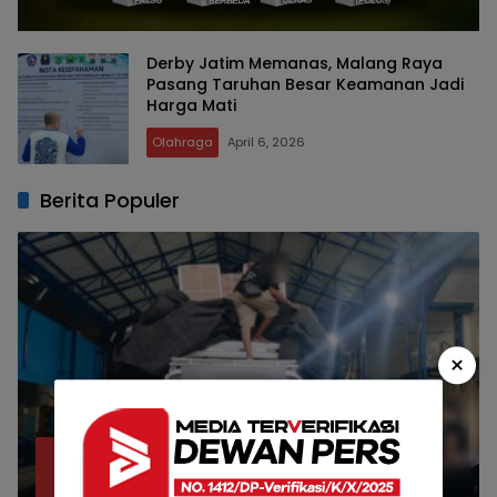
Derby Jatim Memanas, Malang Raya
Pasang Taruhan Besar Keamanan Jadi
Harga Mati
Olahraga
April 6, 2026
Berita Populer
×
Bea Cukai Malang Sita 172 Ribu Batang
1
Rokok Ilegal Bermodus Kemasan Sabun
April 22, 2026