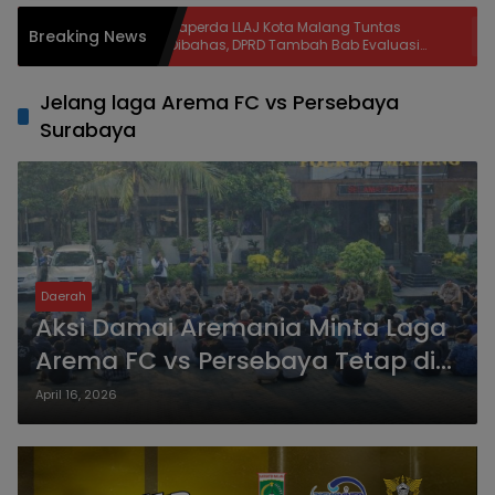
Raperda LLAJ Kota Malang Tuntas
Khofifa
Breaking News
Dibahas, DPRD Tambah Bab Evaluasi
Kendara
ri
dan Delapan Catatan Strategis Demi
Ratusan 
Keselamatan Warga
Jelang laga Arema FC vs Persebaya
Surabaya
Daerah
Aksi Damai Aremania Minta Laga
Arema FC vs Persebaya Tetap di
Malang
April 16, 2026