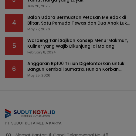
Tuntut Harga yang Layak
July 26, 2025
Balon Udara Bermuatan Petasan Meledak di
4
Blitar, Satu Pemuda Tewas dan Dua Anak Luka
Serius
May 27, 2026
Waroeng Tani Sajikan Konsep Menu ‘Makmur’,
5
Kuliner yang Wajib Dikunjungi di Malang
February 8, 2024
Anggaran Rp100 Triliun Digelontorkan untuk
6
Bangun Kembali Sumatra, Hunian Korban
Bencana Bakal Difokuskan
May 25, 2026
PT. SUDUT KOTA MEDIA KARYA
Alamat Kantor: Jl. Candi Telagawangi No. 48,