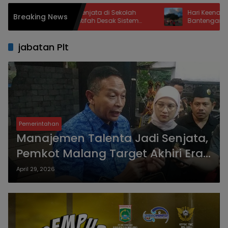
uan Diduga Senjata di Sekolah
Hari Keenam Karhutla TNB
Breaking News
ok Pinang, Hetifah Desak Sistem
Bantengan-Cemoro Ange
manan Dievaluasi
Tiga Helikopter BPBD Mas
jabatan Plt
Pemerintahan
Manajemen Talenta Jadi Senjata,
Pemkot Malang Target Akhiri Era
Plt
April 29, 2026