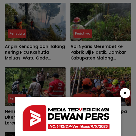
Peristiwa
Peristiwa
Angin Kencang dan Ilalang
Api Nyaris Merembet ke
Kering Picu Karhutla
Pabrik Biji Plastik, Damkar
Meluas, Watu Gede
Kabupaten Malang
Ngadas Jadi Titik Kritis
Padamkan Kebakaran
Lahan Bambu di Pakis
×
Peristiwa
Peristiwa
Nenek Pencari Kayu Bakar
Mayat Perempuan Tanpa
Ditemukan Meninggal di
Identitas Ditemukan
Lereng Gunung Tumpeng,
Mengapung di Sumur
Polisi Pastikan Tak Ada
Warga Kasri, Polisi Selidiki
Tanda Kekerasan
Penyebab Kematian