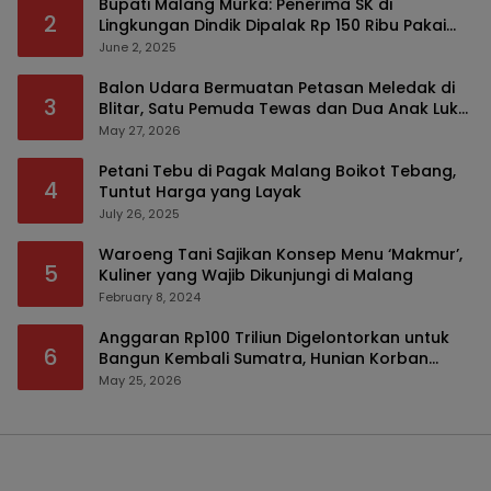
Bupati Malang Murka: Penerima SK di
2
Lingkungan Dindik Dipalak Rp 150 Ribu Pakai
Modus Tumpengan, KPK Turut Pantau
June 2, 2025
Balon Udara Bermuatan Petasan Meledak di
3
Blitar, Satu Pemuda Tewas dan Dua Anak Luka
Serius
May 27, 2026
Petani Tebu di Pagak Malang Boikot Tebang,
4
Tuntut Harga yang Layak
July 26, 2025
Waroeng Tani Sajikan Konsep Menu ‘Makmur’,
5
Kuliner yang Wajib Dikunjungi di Malang
February 8, 2024
Anggaran Rp100 Triliun Digelontorkan untuk
6
Bangun Kembali Sumatra, Hunian Korban
Bencana Bakal Difokuskan
May 25, 2026