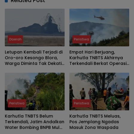
Related Post
Daerah
Peristiwa
Letupan Kembali Terjadi di
Empat Hari Berjuang,
Oro-oro Kesongo Blora,
Karhutla TNBTS Akhirnya
Warga Diminta Tak Dekati
Terkendali Berkat Operasi
Kawah
Darat dan Water Bombing
Peristiwa
Peristiwa
Karhutla TNBTS Belum
Karhutla TNBTS Meluas,
Terkendali, Jatim Andalkan
Pos Jemplang Ngadas
Water Bombing BNPB Mulai
Masuk Zona Waspada
Besok