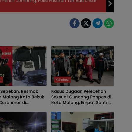
 Pancir Jombang, Polisi Pastikan Tak Ada Unsur
l
Kriminal
 Sepekan, Resmob
Kasus Dugaan Pelecehan
a Malang Kota Bekuk
Seksual Guncang Ponpes di
 Curanmor di
Kota Malang, Empat Santri
 Kos, Motor Pelajar
Laporkan Oknum Guru Ngaji
menep Berhasil
ke Polisi
kan