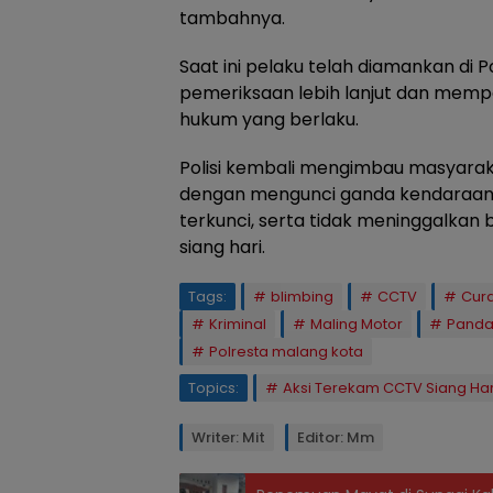
tambahnya.
Saat ini pelaku telah diamankan di 
pemeriksaan lebih lanjut dan mem
hukum yang berlaku.
Polisi kembali mengimbau masyara
dengan mengunci ganda kendaraan,
terkunci, serta tidak meninggalkan
siang hari.
Tags:
blimbing
CCTV
Cur
Kriminal
Maling Motor
Panda
Polresta malang kota
Topics:
Aksi Terekam CCTV Siang Har
Writer: Mit
Editor: Mm