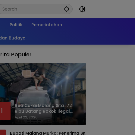
l
Politik
Pemerintahan
 dan Budaya
rita Populer
Bea Cukai Malang Sita 172
1
Ribu Batang Rokok Ilegal
Bermodus Kemasan Sabun
April 22, 2026
Bupati Malang Murka: Penerima SK