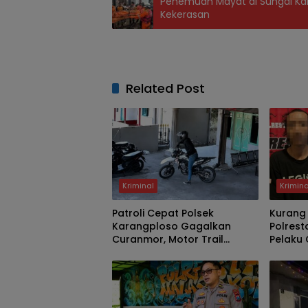
Penemuan Mayat di Sungai Kali
Kekerasan
Related Post
Kriminal
Krimina
Patroli Cepat Polsek
Kurang
Karangploso Gagalkan
Polrest
Curanmor, Motor Trail
Pelaku
Korban Kembali dalam
Kawasan
Hitungan Jam
Asal Su
Diaman