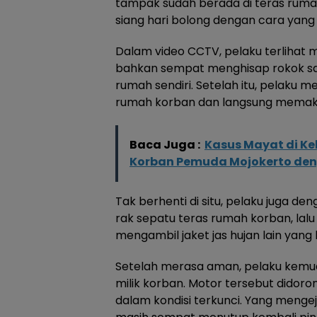
tampak sudah berada di teras rumah 
siang hari bolong dengan cara yang 
Dalam video CCTV, pelaku terlihat 
bahkan sempat menghisap rokok sam
rumah sendiri. Setelah itu, pelaku m
rumah korban dan langsung memak
Baca Juga :
Kasus Mayat di K
Korban Pemuda Mojokerto den
Tak berhenti di situ, pelaku juga d
rak sepatu teras rumah korban, lal
mengambil jaket jas hujan lain yang
Setelah merasa aman, pelaku kemu
milik korban. Motor tersebut didoro
dalam kondisi terkunci. Yang menge