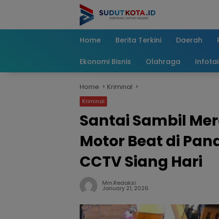
Skip
to
content
Home
Berita Terkini
Daerah
Ekonomi Bisnis
Olahraga
Infota
Home
Kriminal
Kriminal
Santai Sambil Me
Motor Beat di Pa
CCTV Siang Hari
Mm.redaksi
January 21, 2026