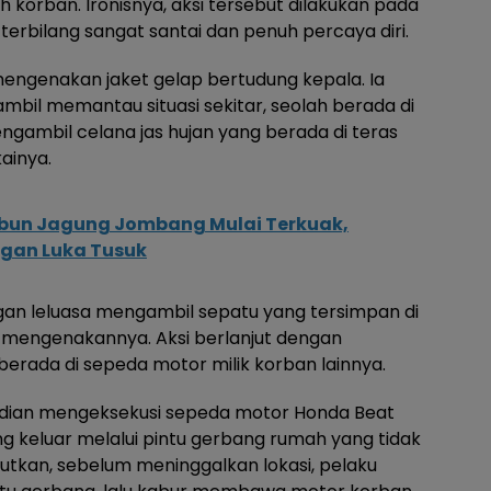
korban. Ironisnya, aksi tersebut dilakukan pada
terbilang sangat santai dan penuh percaya diri.
mengenakan jaket gelap bertudung kepala. Ia
bil memantau situasi sekitar, seolah berada di
engambil celana jas hujan yang berada di teras
ainya.
ebun Jagung Jombang Mulai Terkuak,
gan Luka Tusuk
engan leluasa mengambil sepatu yang tersimpan di
u mengenakannya. Aksi berlanjut dengan
 berada di sepeda motor milik korban lainnya.
dian mengeksekusi sepeda motor Honda Beat
ng keluar melalui pintu gerbang rumah yang tidak
jutkan, sebelum meninggalkan lokasi, pelaku