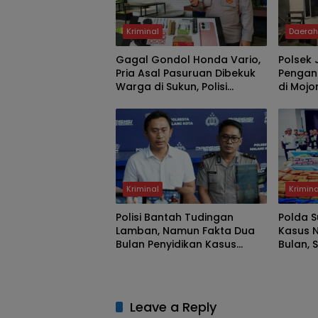
Kriminal
Daera
Gagal Gondol Honda Vario,
Polsek 
Pria Asal Pasuruan Dibekuk
Pengan
Warga di Sukun, Polisi
di Mojo
Temukan Diduga Sabu dan
Diburu
Kunci T
Kriminal
Krimina
Polisi Bantah Tudingan
Polda 
Lamban, Namun Fakta Dua
Kasus 
Bulan Penyidikan Kasus
Bulan, 
Pengeroyokan Jadi Sorotan
Bukti
Leave a Reply