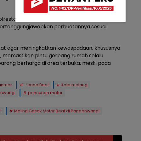
Polresta Malang Kota untuk menjalani
pertanggungjawabkan perbuatannya sesuai
kat agar meningkatkan kewaspadaan, khususnya
 memastikan pintu gerbang rumah selalu
 barang berharga di area terbuka, meski pada
anmor
Honda Beat
kota malang
nwangi
pencurian motor
i
Maling Gasak Motor Beat di Pandanwangi