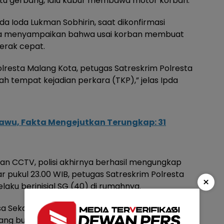
tu gerbang, lalu kabur membawa motor korban.
da Ioda Lukman Sobhirin, saat dikonfirmasi
 Ia menyampaikan bahwa usai korban membuat
gerak cepat.
lresta Malang Kota, petugas Satreskrim Polresta
h tempat kejadian perkara (TKP),” jelas Ipda
awu, Fakta Mengejutkan Terungkap: 31
man CCTV, polisi akhirnya berhasil mengungkap
ar pukul 23.00 WIB, petugas Satreskrim Polresta
×
aku berinisial SG (40) di rumahnya.
sa Sekarpuro, Kecamatan Pakis, berhasil
ng bukti sepeda motor hasil curian,”