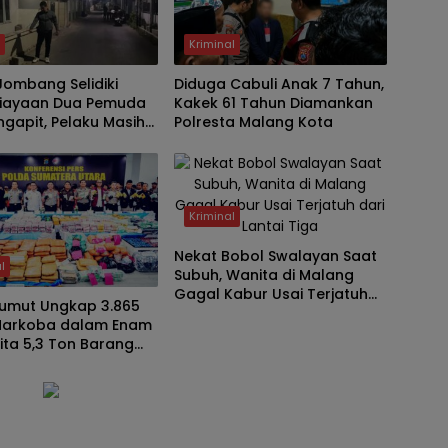
h
Kriminal
Jombang Selidiki
Diduga Cabuli Anak 7 Tahun,
iayaan Dua Pemuda
Kakek 61 Tahun Diamankan
ngapit, Pelaku Masih
Polresta Malang Kota
Kriminal
Nekat Bobol Swalayan Saat
l
Subuh, Wanita di Malang
Gagal Kabur Usai Terjatuh
Sumut Ungkap 3.865
dari Lantai Tiga
Narkoba dalam Enam
Sita 5,3 Ton Barang