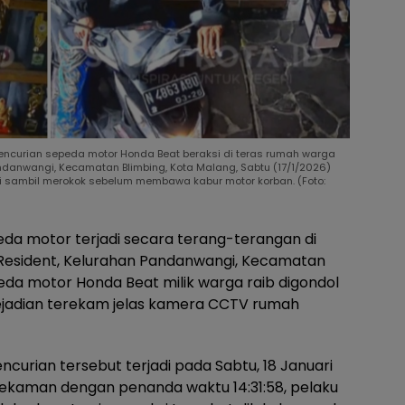
curian sepeda motor Honda Beat beraksi di teras rumah warga
danwangi, Kecamatan Blimbing, Kota Malang, Sabtu (17/1/2026)
tai sambil merokok sebelum membawa kabur motor korban. (Foto:
eda motor terjadi secara terang-terangan di
esident, Kelurahan Pandanwangi, Kecamatan
peda motor Honda Beat milik warga raib digondol
kejadian terekam jelas kamera CCTV rumah
curian tersebut terjadi pada Sabtu, 18 Januari
 rekaman dengan penanda waktu 14:31:58, pelaku