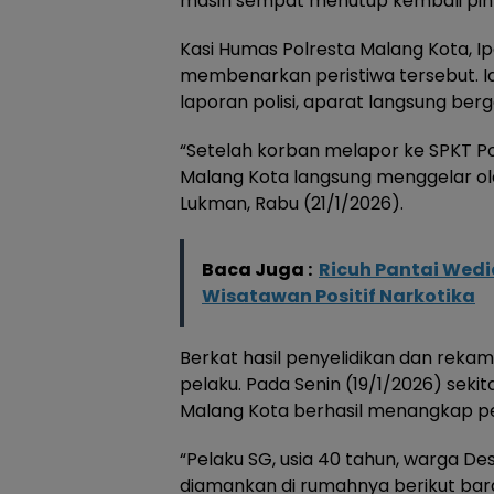
masih sempat menutup kembali pin
Kasi Humas Polresta Malang Kota, Ip
membenarkan peristiwa tersebut.
laporan polisi, aparat langsung ber
“Setelah korban melapor ke SPKT Po
Malang Kota langsung menggelar ola
Lukman, Rabu (21/1/2026).
Baca Juga :
Ricuh Pantai Wedi
Wisatawan Positif Narkotika
Berkat hasil penyelidikan dan reka
pelaku. Pada Senin (19/1/2026) sekit
Malang Kota berhasil menangkap pel
“Pelaku SG, usia 40 tahun, warga De
diamankan di rumahnya berikut bara