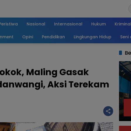
Peristiwa
Nasional
Internasional
Hukum
Krimina
inment
Opini
Pendidikan
Lingkungan Hidup
Seni
Be
rokok, Maling Gasak
ndanwangi, Aksi Terekam