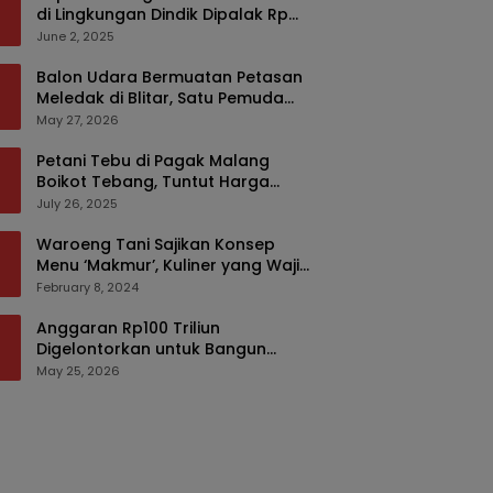
di Lingkungan Dindik Dipalak Rp
150 Ribu Pakai Modus Tumpengan,
June 2, 2025
KPK Turut Pantau
Balon Udara Bermuatan Petasan
Meledak di Blitar, Satu Pemuda
Tewas dan Dua Anak Luka Serius
May 27, 2026
Petani Tebu di Pagak Malang
Boikot Tebang, Tuntut Harga
yang Layak
July 26, 2025
Waroeng Tani Sajikan Konsep
Menu ‘Makmur’, Kuliner yang Wajib
Dikunjungi di Malang
February 8, 2024
Anggaran Rp100 Triliun
Digelontorkan untuk Bangun
Kembali Sumatra, Hunian Korban
May 25, 2026
Bencana Bakal Difokuskan