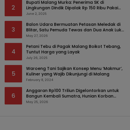
Bupati Malang Murka: Penerima SK di
2
Lingkungan Dindik Dipalak Rp 150 Ribu Pakai
Modus Tumpengan, KPK Turut Pantau
June 2, 2025
Balon Udara Bermuatan Petasan Meledak di
3
Blitar, Satu Pemuda Tewas dan Dua Anak Luka
Serius
May 27, 2026
Petani Tebu di Pagak Malang Boikot Tebang,
4
Tuntut Harga yang Layak
July 26, 2025
Waroeng Tani Sajikan Konsep Menu ‘Makmur’,
5
Kuliner yang Wajib Dikunjungi di Malang
February 8, 2024
Anggaran Rp100 Triliun Digelontorkan untuk
6
Bangun Kembali Sumatra, Hunian Korban
Bencana Bakal Difokuskan
May 25, 2026