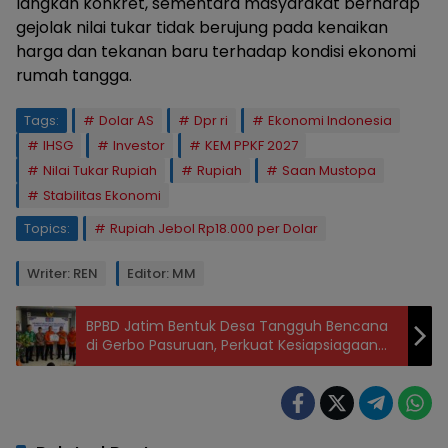
langkah konkret, sementara masyarakat berharap
gejolak nilai tukar tidak berujung pada kenaikan
harga dan tekanan baru terhadap kondisi ekonomi
rumah tangga.
Tags:
Dolar AS
Dpr ri
Ekonomi Indonesia
IHSG
Investor
KEM PPKF 2027
Nilai Tukar Rupiah
Rupiah
Saan Mustopa
Stabilitas Ekonomi
Topics:
Rupiah Jebol Rp18.000 per Dolar
Writer: REN
Editor: MM
BPBD Jatim Bentuk Desa Tangguh Bencana
di Gerbo Pasuruan, Perkuat Kesiapsiagaan
Warga Hadapi Risiko Bencana