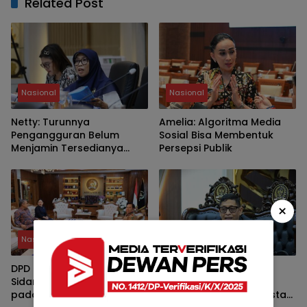
Related Post
Nasional
Nasional
Netty: Turunnya
Amelia: Algoritma Media
Pengangguran Belum
Sosial Bisa Membentuk
Menjamin Tersedianya
Persepsi Publik
Pekerjaan Layak
×
Nasional
Nasional
DPD RI Jadi Tuan Rumah
RUU Masyarakat Adat
Sidang Bersama DPR-DPD
Diarahkan Perkuat Hak
pada 14 Agustus
Warga Adat atas Investasi