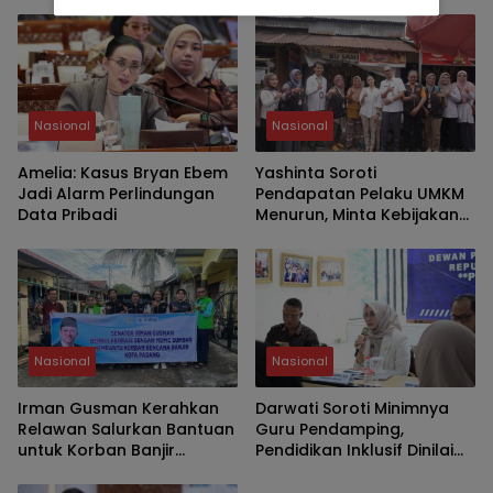
SDA
Nasional
Nasional
Amelia: Kasus Bryan Ebem
Yashinta Soroti
Jadi Alarm Perlindungan
Pendapatan Pelaku UMKM
Data Pribadi
Menurun, Minta Kebijakan
Lebih Tepat Sasaran
Nasional
Nasional
Irman Gusman Kerahkan
Darwati Soroti Minimnya
Relawan Salurkan Bantuan
Guru Pendamping,
untuk Korban Banjir
Pendidikan Inklusif Dinilai
Padang
Masih Hadapi Banyak
Kendala