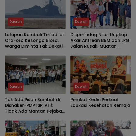
Daerah
Daerah
Letupan Kembali Terjadi di
Disperindag Nisel Ungkap
Oro-oro Kesongo Blora,
Akar Antrean BBM dan LPG:
Warga Diminta Tak Dekati
Jalan Rusak, Muatan
Kawah
Berkurang, Jaringan
Terganggu
Daerah
Daerah
Tak Ada Pisah Sambut di
Pemkot Kediri Perkuat
Disnaker-PMPTSP, Arif:
Edukasi Kesehatan Remaja
Tidak Ada Mantan Pejabat,
Yang Ada Keluarga Besar