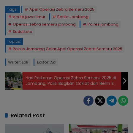
Tags:
Apel Operasi Zebra Semeru 2025
berita jawa timur
Berita Jombang
Operasi zebra semeru jombang
Polres jombang
Sudutkota
Topics:
Polres Jombang Gelar Apel Operasi Zebra Semeru 2025
Writer: Lok
Editor: Aa
Hari Pertama Operasi Zebra Semeru 2025 di
Jombang, Polisi Bagikan Coklat dan Helm SNI
ke Pengendara
Related Post