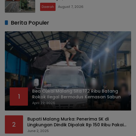
Daerah
August 7, 2026
Berita Populer
Bea Cukai Malang Sita 172 Ribu Batang
1
Rokok Ilegal Bermodus Kemasan Sabun
April 22, 2026
Bupati Malang Murka: Penerima SK di
2
Lingkungan Dindik Dipalak Rp 150 Ribu Pakai
Modus Tumpengan, KPK Turut Pantau
June 2, 2025