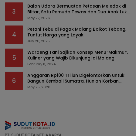
Balon Udara Bermuatan Petasan Meledak di
3
Blitar, Satu Pemuda Tewas dan Dua Anak Luka
Serius
May 27, 2026
Petani Tebu di Pagak Malang Boikot Tebang,
4
Tuntut Harga yang Layak
July 26, 2025
Waroeng Tani Sajikan Konsep Menu ‘Makmur’,
5
Kuliner yang Wajib Dikunjungi di Malang
February 8, 2024
Anggaran Rp100 Triliun Digelontorkan untuk
6
Bangun Kembali Sumatra, Hunian Korban
Bencana Bakal Difokuskan
May 25, 2026
PT. SUDUT KOTA MEDIA KARYA