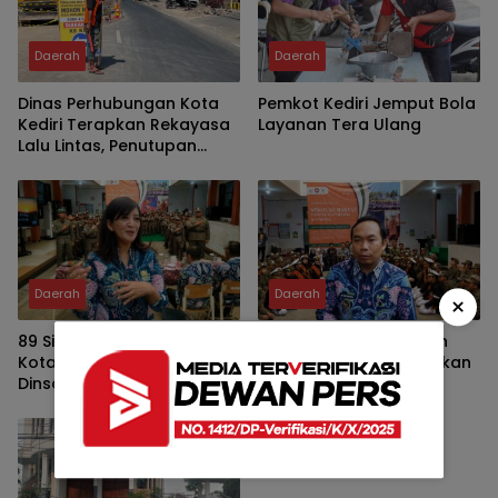
Daerah
Daerah
Dinas Perhubungan Kota
Pemkot Kediri Jemput Bola
Kediri Terapkan Rekayasa
Layanan Tera Ulang
Lalu Lintas, Penutupan
Jalan PB Sudirman
Daerah
Daerah
×
89 Siswa Sekolah Rakyat
Ali Muthohirin Beberkan
Kota Malang Bertahan,
Kisah Hidupnya, Tegaskan
Dinsos: Pembentukan
Pendidikan Mampu
Karakter Jadi Kunci
Mengalahkan Kemiskinan
Keberhasilan Program