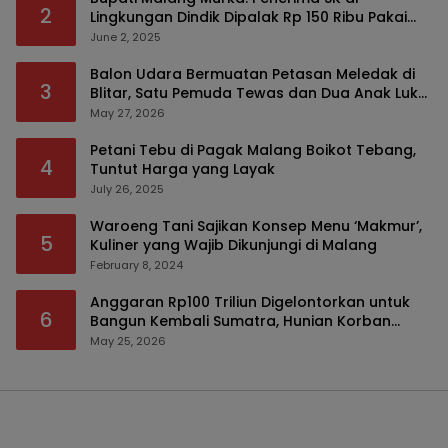
2
Lingkungan Dindik Dipalak Rp 150 Ribu Pakai
Modus Tumpengan, KPK Turut Pantau
June 2, 2025
Balon Udara Bermuatan Petasan Meledak di
3
Blitar, Satu Pemuda Tewas dan Dua Anak Luka
Serius
May 27, 2026
Petani Tebu di Pagak Malang Boikot Tebang,
4
Tuntut Harga yang Layak
July 26, 2025
Waroeng Tani Sajikan Konsep Menu ‘Makmur’,
5
Kuliner yang Wajib Dikunjungi di Malang
February 8, 2024
Anggaran Rp100 Triliun Digelontorkan untuk
6
Bangun Kembali Sumatra, Hunian Korban
Bencana Bakal Difokuskan
May 25, 2026