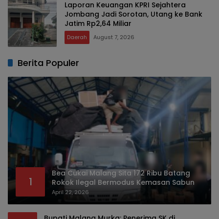
Laporan Keuangan KPRI Sejahtera
Jombang Jadi Sorotan, Utang ke Bank
Jatim Rp2,64 Miliar
Daerah
August 7, 2026
Berita Populer
Bea Cukai Malang Sita 172 Ribu Batang
1
Rokok Ilegal Bermodus Kemasan Sabun
April 22, 2026
Bupati Malang Murka: Penerima SK di