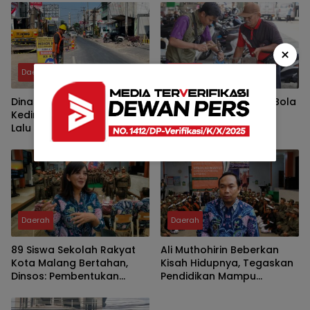
×
Daerah
Daerah
Dinas Perhubungan Kota
Pemkot Kediri Jemput Bola
Kediri Terapkan Rekayasa
Layanan Tera Ulang
Lalu Lintas, Penutupan
Jalan PB Sudirman
Daerah
Daerah
89 Siswa Sekolah Rakyat
Ali Muthohirin Beberkan
Kota Malang Bertahan,
Kisah Hidupnya, Tegaskan
Dinsos: Pembentukan
Pendidikan Mampu
Karakter Jadi Kunci
Mengalahkan Kemiskinan
Keberhasilan Program