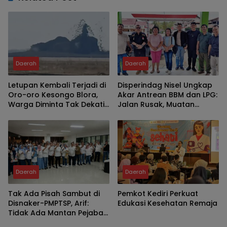
Daerah
Daerah
Letupan Kembali Terjadi di
Disperindag Nisel Ungkap
Oro-oro Kesongo Blora,
Akar Antrean BBM dan LPG:
Warga Diminta Tak Dekati
Jalan Rusak, Muatan
Kawah
Berkurang, Jaringan
Terganggu
Daerah
Daerah
Tak Ada Pisah Sambut di
Pemkot Kediri Perkuat
Disnaker-PMPTSP, Arif:
Edukasi Kesehatan Remaja
Tidak Ada Mantan Pejabat,
Yang Ada Keluarga Besar