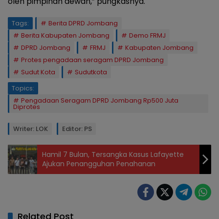
oleh pimpinan dewan,” pungkasnya.
Tags:
Berita DPRD Jombang
Berita Kabupaten Jombang
Demo FRMJ
DPRD Jombang
FRMJ
Kabupaten Jombang
Protes pengadaan seragam DPRD Jombang
Sudut Kota
Sudutkota
Topics:
Pengadaan Seragam DPRD Jombang Rp500 Juta
Diprotes
Writer: LOK
Editor: PS
Hamil 7 Bulan, Tersangka Kasus Lafayette
Ajukan Penangguhan Penahanan
Related Post