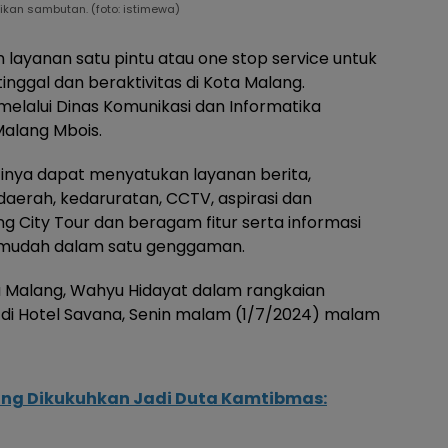
kan sambutan. (foto: istimewa)
ayanan satu pintu atau one stop service untuk
ggal dan beraktivitas di Kota Malang.
elalui Dinas Komunikasi dan Informatika
Malang Mbois.
ntinya dapat menyatukan layanan berita,
daerah, kedaruratan, CCTV, aspirasi dan
g City Tour dan beragam fitur serta informasi
bih mudah dalam satu genggaman.
ta Malang, Wahyu Hidayat dalam rangkaian
 di Hotel Savana, Senin malam (1/7/2024) malam
ang Dikukuhkan Jadi Duta Kamtibmas: