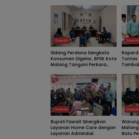
Daerah
Daera
Sidang Perdana Sengketa
Raperd
Konsumen Digelar, BPSK Kota
Tuntas 
Malang Tangani Perkara
Tambah
Kriswanto vs Toko Emas
Delapan
Majusari
Demi K
Daerah
Daera
Bupati Fawait Sinergikan
Warung 
Layanan Home Care dengan
Malang 
Layanan Adminduk
Batu Pe