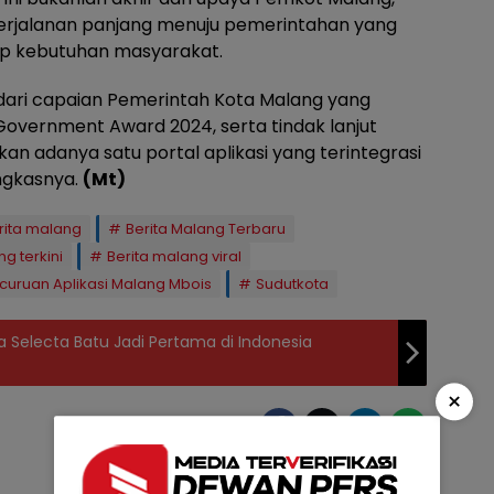
perjalanan panjang menuju pemerintahan yang
ap kebutuhan masyarakat.
 dari capaian Pemerintah Kota Malang yang
Government Award 2024, serta tindak lanjut
kan adanya satu portal aplikasi yang terintegrasi
ungkasnya.
(Mt)
rita malang
Berita Malang Terbaru
g terkini
Berita malang viral
curuan Aplikasi Malang Mbois
Sudutkota
 Selecta Batu Jadi Pertama di Indonesia
×