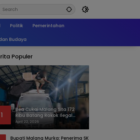
l
Politik
Pemerintahan
 dan Budaya
rita Populer
Bea Cukai Malang Sita 172
1
Ribu Batang Rokok Ilegal
Bermodus Kemasan Sabun
April 22, 2026
Bupati Malang Murka: Penerima SK