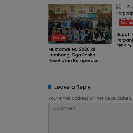
Harga 
Rakyat
Daera
Bupati 
Daerah
Perpanj
PPPK Pa
Muktamar NU 2026 di
Naik T
Jombang, Tiga Posko
Kesehatan Beroperasi
Nonstop 24 Jam
Leave a Reply
Your email address will not be published.