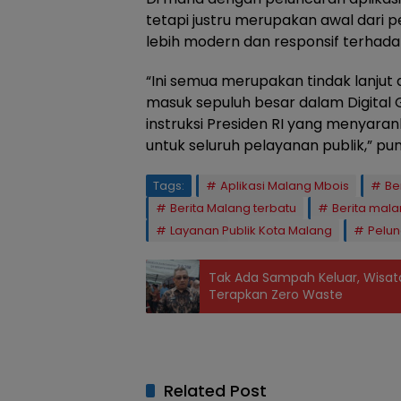
tetapi justru merupakan awal dari 
lebih modern dan responsif terhad
“Ini semua merupakan tindak lanjut
masuk sepuluh besar dalam Digital 
instruksi Presiden RI yang menyaran
untuk seluruh pelayanan publik,” p
Tags:
Aplikasi Malang Mbois
Be
Berita Malang terbatu
Berita malan
Layanan Publik Kota Malang
Pelun
Tak Ada Sampah Keluar, Wisata
Terapkan Zero Waste
Related Post