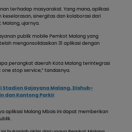
an terhadap masyarakat. Yang mana, aplikasi
 keselarasan, sinergitas dan kolaborasi dari
 Malang, ujarnya.
 layanan publik mobile Pemkot Malang yang
 telah mengonsolidasikan 31 aplikasi dengan
rapa perangkat daerah Kota Malang terintegrasi
t one stop service,” tandasnya.
di Stadion Gajayana Malang, Dishub–
in dan Kantong Parkir
a aplikasi Malang Mbois ini dapat memberikan
ublik.
ini bukanlah akhir dari upaya Pemkot Malang,