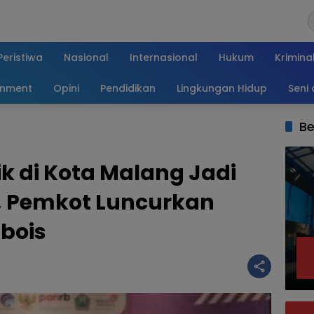
Peristiwa
Nasional
Internasional
Hukum
Krimina
inment
Opini
Pendidikan
Lingkungan Hidup
Seni
Be
ik di Kota Malang Jadi
 Pemkot Luncurkan
bois