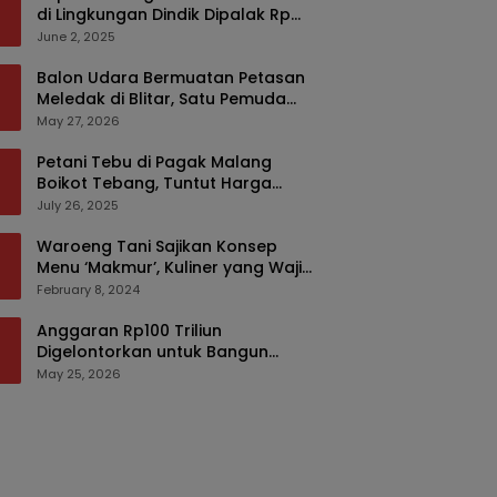
di Lingkungan Dindik Dipalak Rp
150 Ribu Pakai Modus Tumpengan,
June 2, 2025
KPK Turut Pantau
Balon Udara Bermuatan Petasan
Meledak di Blitar, Satu Pemuda
Tewas dan Dua Anak Luka Serius
May 27, 2026
Petani Tebu di Pagak Malang
Boikot Tebang, Tuntut Harga
yang Layak
July 26, 2025
Waroeng Tani Sajikan Konsep
Menu ‘Makmur’, Kuliner yang Wajib
Dikunjungi di Malang
February 8, 2024
Anggaran Rp100 Triliun
Digelontorkan untuk Bangun
Kembali Sumatra, Hunian Korban
May 25, 2026
Bencana Bakal Difokuskan