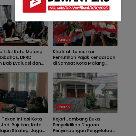
h
Daerah
a LLAJ Kota Malang
Khofifah Luncurkan
Dibahas, DPRD
Pemutihan Pajak Kendaraan
 Bab Evaluasi dan
di Samsat Kota Malang,
 Catatan Strategis
Ratusan Driver Ojol Ikut
eselamatan Warga
Meriahkan HUT RI
h
Daerah
Tekan Inflasi Kota
Kejari Jombang Buka
Jadi Rujukan, Kota
Penyelidikan Dugaan
lajari Strategi Jaga
Penyimpangan Pengelolaan