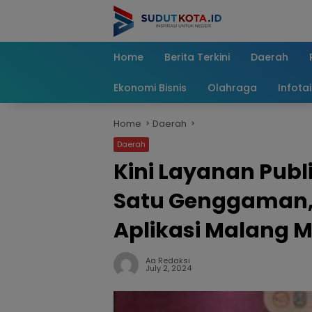
Skip
to
content
Home
Berita Terkini
Daerah
Ekonomi Bisnis
Olahraga
Infota
Home
Daerah
Daerah
Kini Layanan Publ
Satu Genggaman,
Aplikasi Malang M
Aa Redaksi
July 2, 2024