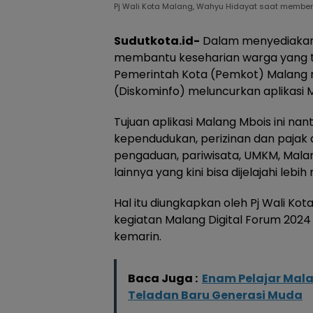
Pj Wali Kota Malang, Wahyu Hidayat saat memberi
Sudutkota.id-
Dalam menyediakan l
membantu keseharian warga yang tin
Pemerintah Kota (Pemkot) Malang m
(Diskominfo) meluncurkan aplikasi 
Tujuan aplikasi Malang Mbois ini na
kependudukan, perizinan dan pajak 
pengaduan, pariwisata, UMKM, Malan
lainnya yang kini bisa dijelajahi le
Hal itu diungkapkan oleh Pj Wali Ko
kegiatan Malang Digital Forum 2024
kemarin.
Baca Juga :
Enam Pelajar Mal
Teladan Baru Generasi Muda