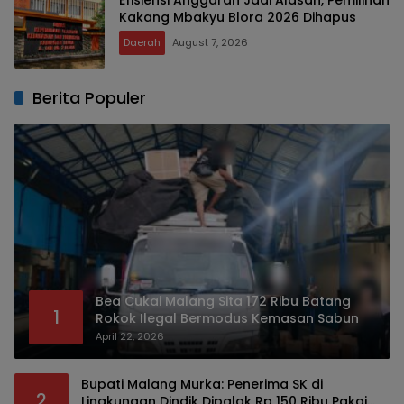
Kakang Mbakyu Blora 2026 Dihapus
Daerah
August 7, 2026
Berita Populer
Bea Cukai Malang Sita 172 Ribu Batang
1
Rokok Ilegal Bermodus Kemasan Sabun
April 22, 2026
Bupati Malang Murka: Penerima SK di
2
Lingkungan Dindik Dipalak Rp 150 Ribu Pakai