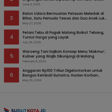
Modus Tumpengan, KPK Turut Pantau
June 2, 2025
Balon Udara Bermuatan Petasan Meledak di
3
Blitar, Satu Pemuda Tewas dan Dua Anak Luka
Serius
May 27, 2026
Petani Tebu di Pagak Malang Boikot Tebang,
4
Tuntut Harga yang Layak
July 26, 2025
Waroeng Tani Sajikan Konsep Menu ‘Makmur’,
5
Kuliner yang Wajib Dikunjungi di Malang
February 8, 2024
Anggaran Rp100 Triliun Digelontorkan untuk
6
Bangun Kembali Sumatra, Hunian Korban
Bencana Bakal Difokuskan
May 25, 2026