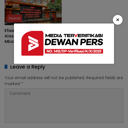
×
Daerah
Efisiensi Anggaran Jadi
Alasan, Pemilihan Kakang
Mbakyu Blora 2026
Dihapus
Leave a Reply
Your email address will not be published.
Required fields are
marked
*