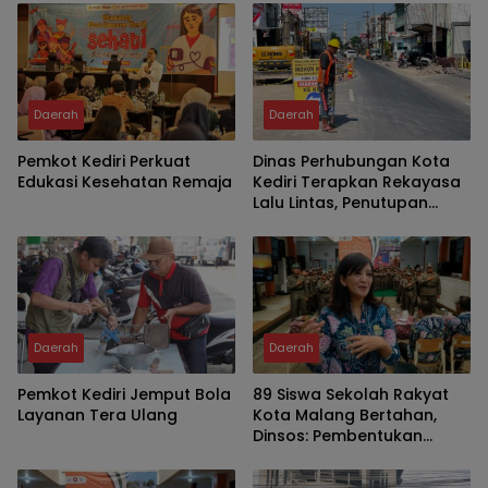
Daerah
Daerah
Pemkot Kediri Perkuat
Dinas Perhubungan Kota
Edukasi Kesehatan Remaja
Kediri Terapkan Rekayasa
Lalu Lintas, Penutupan
Jalan PB Sudirman
Daerah
Daerah
Pemkot Kediri Jemput Bola
89 Siswa Sekolah Rakyat
Layanan Tera Ulang
Kota Malang Bertahan,
Dinsos: Pembentukan
Karakter Jadi Kunci
Keberhasilan Program