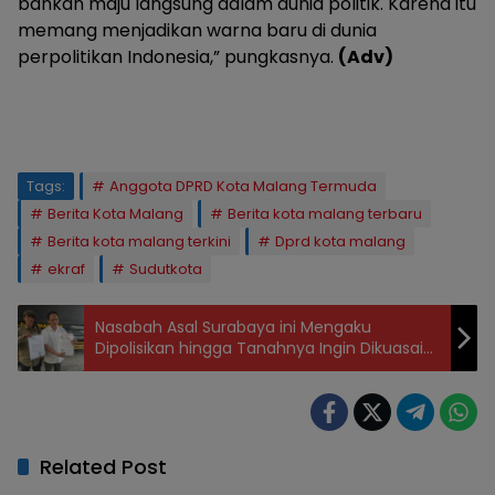
bahkan maju langsung dalam dunia politik. Karena itu
memang menjadikan warna baru di dunia
perpolitikan Indonesia,” pungkasnya.
(Adv)
Tags:
Anggota DPRD Kota Malang Termuda
Berita Kota Malang
Berita kota malang terbaru
Berita kota malang terkini
Dprd kota malang
ekraf
Sudutkota
Nasabah Asal Surabaya ini Mengaku
Dipolisikan hingga Tanahnya Ingin Dikuasai
oleh Bos Koperasi di Malang
Related Post