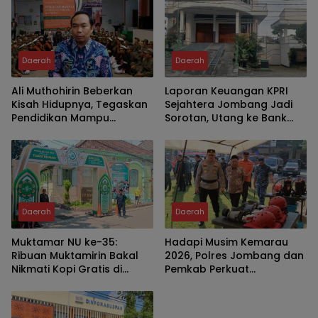
Daerah
Daerah
Ali Muthohirin Beberkan
Laporan Keuangan KPRI
Kisah Hidupnya, Tegaskan
Sejahtera Jombang Jadi
Pendidikan Mampu
Sorotan, Utang ke Bank
Mengalahkan Kemiskinan
Jatim Rp2,64 Miliar
Daerah
Daerah
Muktamar NU ke-35:
Hadapi Musim Kemarau
Ribuan Muktamirin Bakal
2026, Polres Jombang dan
Nikmati Kopi Gratis di
Pemkab Perkuat
Tambakberas
Kesiapsiagaan Bencana