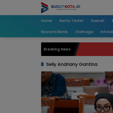
Skip
to
content
Home
Berita Terkini
Daerah
Ekonomi Bisnis
Olahraga
Infota
Breaking News
Selly Andriany Gantina