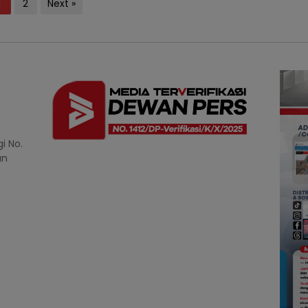
1
2
Next »
i No.
an