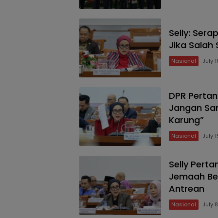
Selly: Ser
Jika Salah
Nasional
July 
DPR Pertan
Jangan Sa
Karung”
Nasional
July 
Selly Pert
Jemaah Ber
Antrean
Nasional
July 