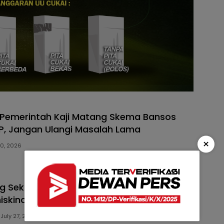
a Pemerintah Kaji Matang Skema Bansos
, Jangan Ulangi Masalah Lama
×
30, 2026
ng Sekolah Rakyat Jadi Senjata Putus
iskinan di Lampung Tengah
July 27, 2026