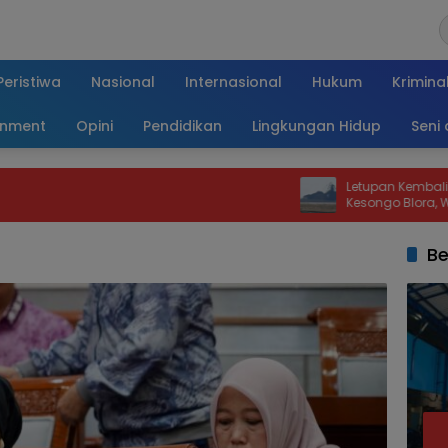
Peristiwa
Nasional
Internasional
Hukum
Krimina
inment
Opini
Pendidikan
Lingkungan Hidup
Seni
Letupan Kembali Terjadi di Oro-o
Kesongo Blora, Warga Diminta Ta
Kawah
Be