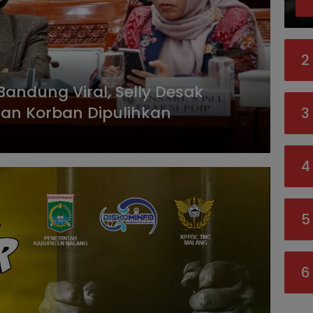
2
andung Viral, Selly Desak
dan Korban Dipulihkan
3
4
5
6