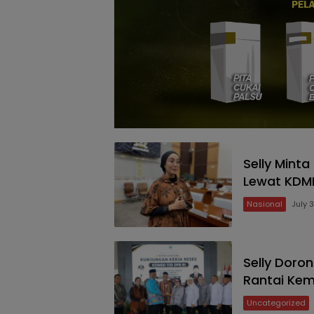
Selly Mint
Lewat KDMP
Nasional
July 
Selly Doro
Rantai Kem
Uncategorized