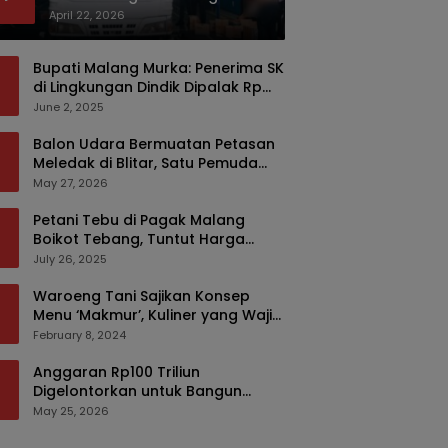
Bermodus Kemasan Sabun
April 22, 2026
Bupati Malang Murka: Penerima SK
di Lingkungan Dindik Dipalak Rp
150 Ribu Pakai Modus Tumpengan,
June 2, 2025
KPK Turut Pantau
Balon Udara Bermuatan Petasan
Meledak di Blitar, Satu Pemuda
Tewas dan Dua Anak Luka Serius
May 27, 2026
Petani Tebu di Pagak Malang
Boikot Tebang, Tuntut Harga
yang Layak
July 26, 2025
Waroeng Tani Sajikan Konsep
Menu ‘Makmur’, Kuliner yang Wajib
Dikunjungi di Malang
February 8, 2024
Anggaran Rp100 Triliun
Digelontorkan untuk Bangun
Kembali Sumatra, Hunian Korban
May 25, 2026
Bencana Bakal Difokuskan