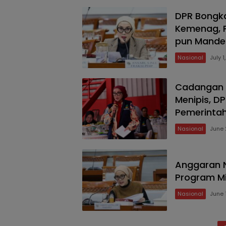
DPR Bongk
Kemenag, P
pun Mande
Nasional
July 1
Cadangan L
Menipis, D
Pemerinta
Nasional
June 
Anggaran N
Program Mit
Nasional
June 