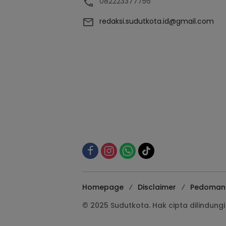
082223377756
redaksi.sudutkota.id@gmail.com
Homepage
Disclaimer
Pedoman 
© 2025 Sudutkota. Hak cipta dilindun