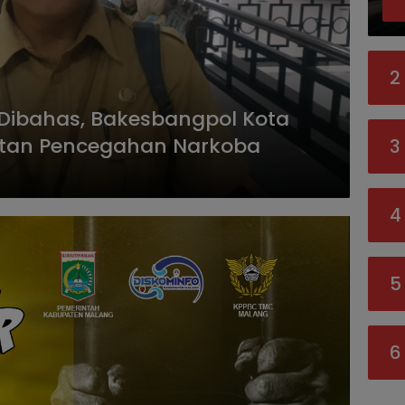
2
Dibahas, Bakesbangpol Kota
tan Pencegahan Narkoba
3
4
5
6