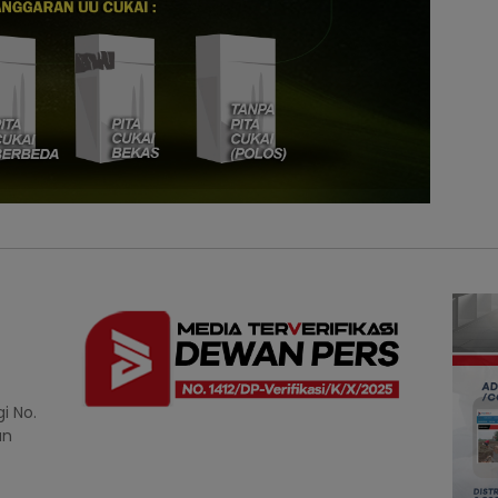
i No.
an