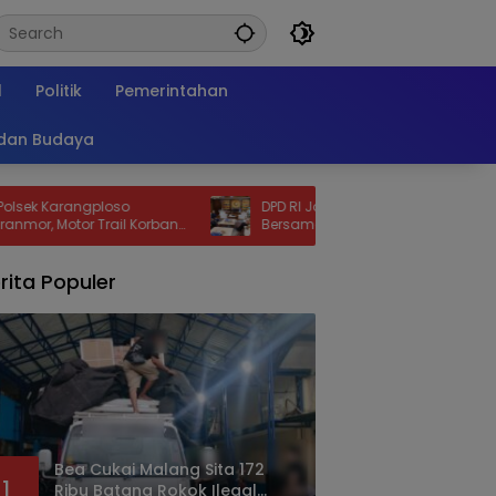
l
Politik
Pemerintahan
 dan Budaya
angploso
DPD RI Jadi Tuan Rumah Sidang
r Trail Korban
Bersama DPR-DPD pada 14 Agustus
n Jam
rita Populer
Bea Cukai Malang Sita 172
1
Ribu Batang Rokok Ilegal