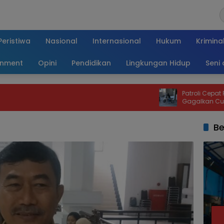
Peristiwa
Nasional
Internasional
Hukum
Krimina
inment
Opini
Pendidikan
Lingkungan Hidup
Seni
Patroli Cepat Polsek Kar
Gagalkan Curanmor, Moto
Kembali dalam Hitunga
Be