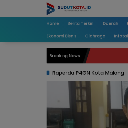
Skip
to
content
Home
Berita Terkini
Daerah
Ekonomi Bisnis
Olahraga
Infota
Breaking News
Raperda P4GN Kota Malang