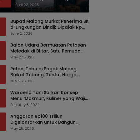
Bermodus Kemasan Sabun
April 22, 2026
Bupati Malang Murka: Penerima SK
di Lingkungan Dindik Dipalak Rp
150 Ribu Pakai Modus Tumpengan,
June 2, 2025
KPK Turut Pantau
Balon Udara Bermuatan Petasan
Meledak di Blitar, Satu Pemuda
Tewas dan Dua Anak Luka Serius
May 27, 2026
Petani Tebu di Pagak Malang
Boikot Tebang, Tuntut Harga
yang Layak
July 26, 2025
Waroeng Tani Sajikan Konsep
Menu ‘Makmur’, Kuliner yang Wajib
Dikunjungi di Malang
February 8, 2024
Anggaran Rp100 Triliun
Digelontorkan untuk Bangun
Kembali Sumatra, Hunian Korban
May 25, 2026
Bencana Bakal Difokuskan