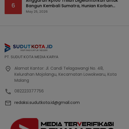
Anggaran Rp100 Triliun Digelontorkan untuk
6
Bangun Kembali Sumatra, Hunian Korban
Bencana Bakal Difokuskan
May 25, 2026
PT. SUDUT KOTA MEDIA KARYA
Alamat Kantor: Jl. Candi Telagawangi No. 48,
Kelurahan Mojolangu, Kecamatan Lowokwaru, Kota
Malang
082223377756
redaksi.sudutkota.id@gmail.com