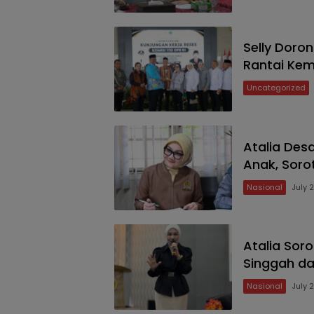
Selly Doro
Rantai Kem
Uncategorized
Atalia Des
Anak, Soro
Nasional
July 
Atalia Sor
Singgah da
Nasional
July 