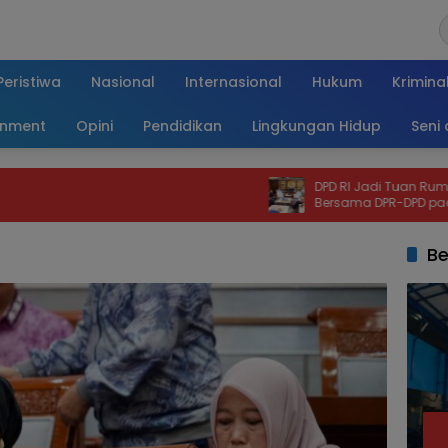
Peristiwa
Nasional
Internasional
Hukum
Krimina
inment
Opini
Pendidikan
Lingkungan Hidup
Seni
DPD RI Jadi Tuan Rumah Sidang
Bersama DPR-DPD pada 14 Agustus
Be