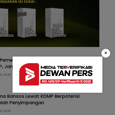
×
a Pemerintah Kaji Matang Skema Bansos
, Jangan Ulangi Masalah Lama
30, 2026
ema Bansos Lewat KDMP Berpotensi
lah Penyimpangan
30, 2026