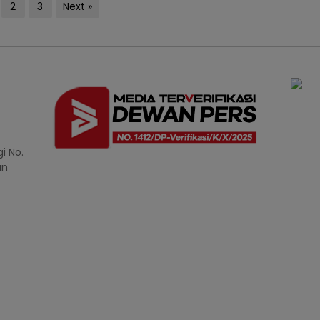
2
3
Next »
i No.
an