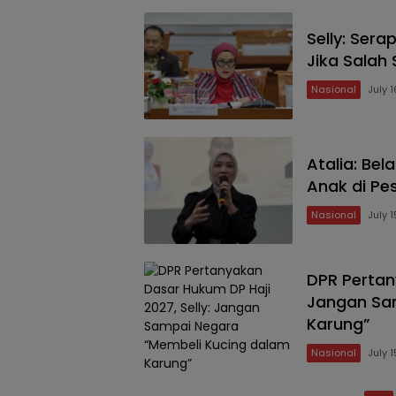
Selly: Ser
Jika Salah
Nasional
July 
Atalia: Be
Anak di Pe
Nasional
July 
DPR Pertan
Jangan Sa
Karung”
Nasional
July 