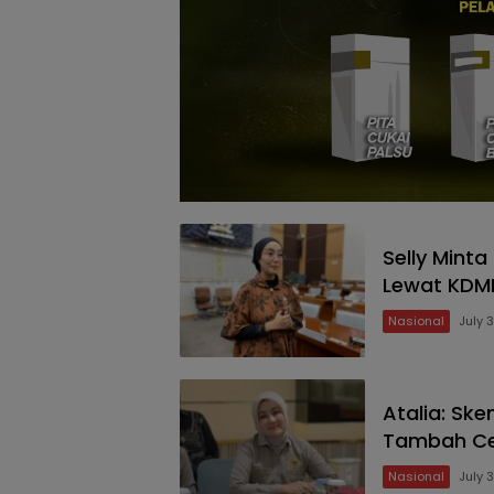
Selly Mint
Lewat KDMP
Nasional
July 
Atalia: Sk
Tambah Ce
Nasional
July 