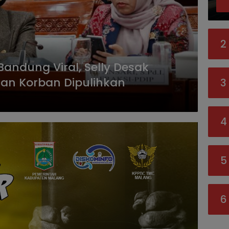
2
andung Viral, Selly Desak
dan Korban Dipulihkan
3
4
5
6