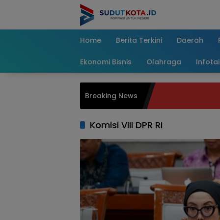
Skip
to
content
Home
Berita Terkini
Daerah
Ekonomi Bisnis
Olahraga
Infota
Breaking News
Komisi VIII DPR RI