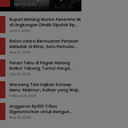
Bermodus Kemasan Sabun
April 22, 2026
Bupati Malang Murka: Penerima SK
di Lingkungan Dindik Dipalak Rp
150 Ribu Pakai Modus Tumpengan,
June 2, 2025
KPK Turut Pantau
Balon Udara Bermuatan Petasan
Meledak di Blitar, Satu Pemuda
Tewas dan Dua Anak Luka Serius
May 27, 2026
Petani Tebu di Pagak Malang
Boikot Tebang, Tuntut Harga
yang Layak
July 26, 2025
Waroeng Tani Sajikan Konsep
Menu ‘Makmur’, Kuliner yang Wajib
Dikunjungi di Malang
February 8, 2024
Anggaran Rp100 Triliun
Digelontorkan untuk Bangun
Kembali Sumatra, Hunian Korban
May 25, 2026
Bencana Bakal Difokuskan