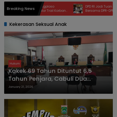
pat Polsek Karangploso
DPD RI Jadi Tuan Rumah Sidan
Breaking News
uranmor, Motor Trail Korban
Bersama DPR-DPD pada 14 Agu
alam Hitungan Jam
Kekerasan Seksual Anak
Hukum
Kakek 69 Tahun Dituntut 6,5
Tahun Penjara, Cabuli Dua
Santriwati di Lingkungan Ponpes
January 21, 2026