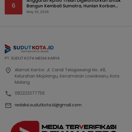
Anggaran Rp100 Triliun Digelontorkan untuk
6
Bangun Kembali Sumatra, Hunian Korban
Bencana Bakal Difokuskan
May 25, 2026
PT. SUDUT KOTA MEDIA KARYA
Alamat Kantor: Jl. Candi Telagawangi No. 48,
Kelurahan Mojolangu, Kecamatan Lowokwaru, Kota
Malang
082223377756
redaksi.sudutkota.id@gmail.com