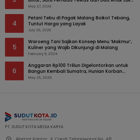
Blitar, Satu Pemuda Tewas dan Dua Anak Luka
Serius
May 27, 2026
Petani Tebu di Pagak Malang Boikot Tebang,
4
Tuntut Harga yang Layak
July 26, 2025
Waroeng Tani Sajikan Konsep Menu ‘Makmur’,
5
Kuliner yang Wajib Dikunjungi di Malang
February 8, 2024
Anggaran Rp100 Triliun Digelontorkan untuk
6
Bangun Kembali Sumatra, Hunian Korban
Bencana Bakal Difokuskan
May 25, 2026
PT. SUDUT KOTA MEDIA KARYA
Alamat Kantor: Jl. Candi Telagawangi No. 48,