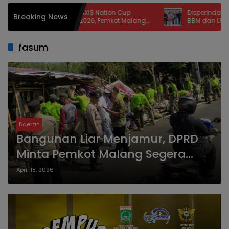
Tim Ramaikan AXIS Nation Cup
Disperindag Nisel Ungkap
Breaking News
ional Malang 2026, Pemkot Malang
BBM dan LPG: Jalan Rusa
k Lahirkan Bibit Atlet dan Dongkrak
Berkurang, Jaringan Te
t Tourism
fasum
Daerah
Bangunan Liar Menjamur, DPRD
Minta Pemkot Malang Segera
Turun Tangan
April 18, 2026