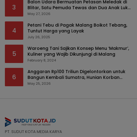
Balon Udara Bermuatan Petasan Meledak di
3
Blitar, Satu Pemuda Tewas dan Dua Anak Luka
Serius
May 27, 2026
Petani Tebu di Pagak Malang Boikot Tebang,
4
Tuntut Harga yang Layak
July 26, 2025
Waroeng Tani Sajikan Konsep Menu ‘Makmur’,
5
Kuliner yang Wajib Dikunjungi di Malang
February 8, 2024
Anggaran Rp100 Triliun Digelontorkan untuk
6
Bangun Kembali Sumatra, Hunian Korban
Bencana Bakal Difokuskan
May 25, 2026
PT. SUDUT KOTA MEDIA KARYA