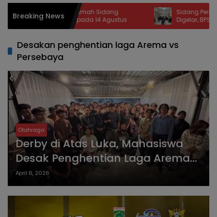
RI Jadi Tuan Rumah Sidang
Sidang Perdana Sengket
Breaking News
ama DPR-DPD pada 14 Agustus
Digelar, BPSK Kota Malan
Perkara Kriswanto vs Tok
Desakan penghentian laga Arema vs
Persebaya
Olahraga
Derby di Atas Luka, Mahasiswa
Desak Penghentian Laga Arema
vs Persebaya di Kanjuruhan
April 6, 2026