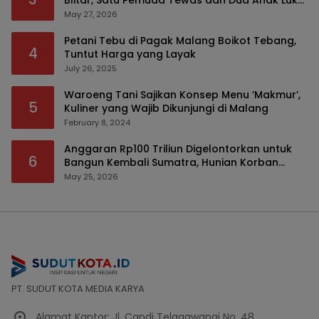
Blitar, Satu Pemuda Tewas dan Dua Anak Luka
Serius
May 27, 2026
Petani Tebu di Pagak Malang Boikot Tebang,
4
Tuntut Harga yang Layak
July 26, 2025
Waroeng Tani Sajikan Konsep Menu ‘Makmur’,
5
Kuliner yang Wajib Dikunjungi di Malang
February 8, 2024
Anggaran Rp100 Triliun Digelontorkan untuk
6
Bangun Kembali Sumatra, Hunian Korban
Bencana Bakal Difokuskan
May 25, 2026
PT. SUDUT KOTA MEDIA KARYA
Alamat Kantor: Jl. Candi Telagawangi No. 48,