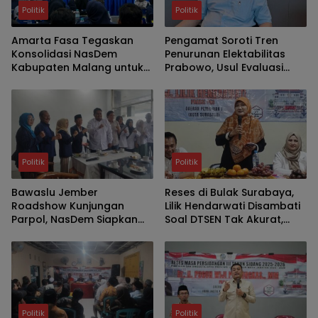
Politik
Politik
Amarta Fasa Tegaskan
Pengamat Soroti Tren
Konsolidasi NasDem
Penurunan Elektabilitas
Kabupaten Malang untuk
Prabowo, Usul Evaluasi
Cetak Kader Berintegritas
Kabinet
dan Solutif
Politik
Politik
Bawaslu Jember
Reses di Bulak Surabaya,
Roadshow Kunjungan
Lilik Hendarwati Disambati
Parpol, NasDem Siapkan
Soal DTSEN Tak Akurat,
Verifikasi Parpol Lebih Awal
Minim SMA-SMK Negeri dan
Legalitas UMKM
Politik
Politik