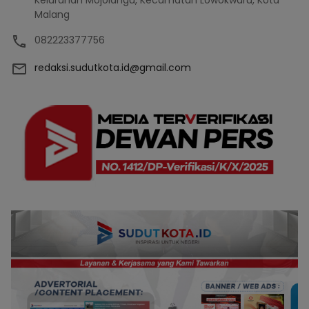
Kelurahan Mojolangu, Kecamatan Lowokwaru, Kota
Malang
082223377756
redaksi.sudutkota.id@gmail.com