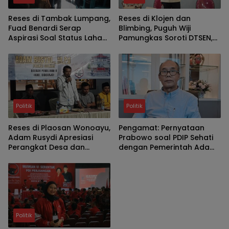
Reses di Tambak Lumpang,
Reses di Klojen dan
Fuad Benardi Serap
Blimbing, Puguh Wiji
Aspirasi Soal Status Lahan
Pamungkas Soroti DTSEN,
BTKD dan Perbaikan Jalan
Darurat Sampah dan
Bedah Rumah di Kota
Malang
Politik
Politik
Reses di Plaosan Wonoayu,
Pengamat: Pernyataan
Adam Rusydi Apresiasi
Prabowo soal PDIP Sehati
Perangkat Desa dan
dengan Pemerintah Ada
Jelaskan Mekanisme
Dasarnya
Usulan TPS dan Lapangan
Olahraga
Politik