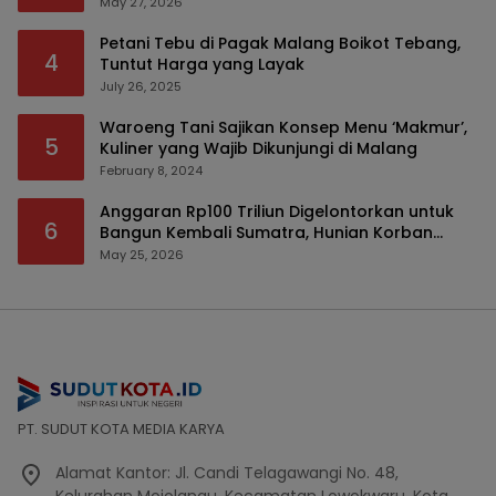
Serius
May 27, 2026
Petani Tebu di Pagak Malang Boikot Tebang,
4
Tuntut Harga yang Layak
July 26, 2025
Waroeng Tani Sajikan Konsep Menu ‘Makmur’,
5
Kuliner yang Wajib Dikunjungi di Malang
February 8, 2024
Anggaran Rp100 Triliun Digelontorkan untuk
6
Bangun Kembali Sumatra, Hunian Korban
Bencana Bakal Difokuskan
May 25, 2026
PT. SUDUT KOTA MEDIA KARYA
Alamat Kantor: Jl. Candi Telagawangi No. 48,