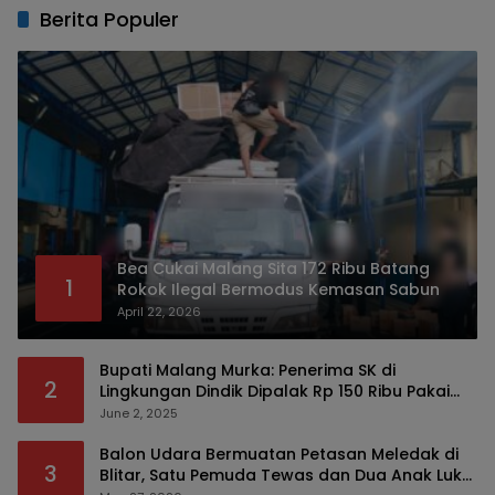
Berita Populer
Bea Cukai Malang Sita 172 Ribu Batang
1
Rokok Ilegal Bermodus Kemasan Sabun
April 22, 2026
Bupati Malang Murka: Penerima SK di
2
Lingkungan Dindik Dipalak Rp 150 Ribu Pakai
Modus Tumpengan, KPK Turut Pantau
June 2, 2025
Balon Udara Bermuatan Petasan Meledak di
3
Blitar, Satu Pemuda Tewas dan Dua Anak Luka