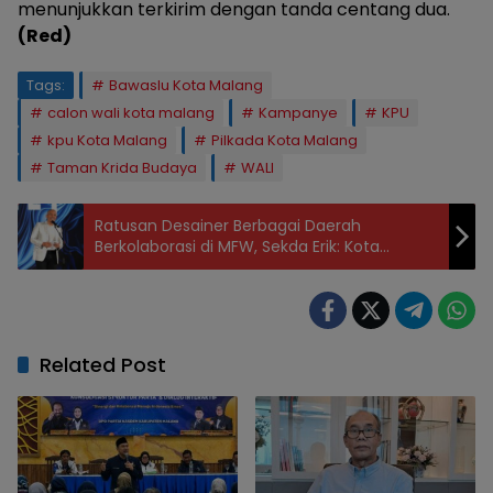
menunjukkan terkirim dengan tanda centang dua.
(Red)
Tags:
Bawaslu Kota Malang
calon wali kota malang
Kampanye
KPU
kpu Kota Malang
Pilkada Kota Malang
Taman Krida Budaya
WALI
Ratusan Desainer Berbagai Daerah
Berkolaborasi di MFW, Sekda Erik: Kota
Malang Terus Bergerak menjadi Kota Kreatif
Dunia
Related Post