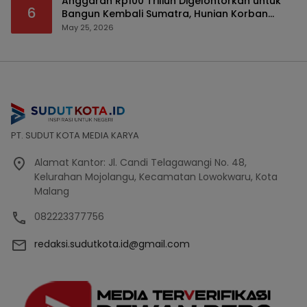
Anggaran Rp100 Triliun Digelontorkan untuk
6
Bangun Kembali Sumatra, Hunian Korban
Bencana Bakal Difokuskan
May 25, 2026
PT. SUDUT KOTA MEDIA KARYA
Alamat Kantor: Jl. Candi Telagawangi No. 48,
Kelurahan Mojolangu, Kecamatan Lowokwaru, Kota
Malang
082223377756
redaksi.sudutkota.id@gmail.com