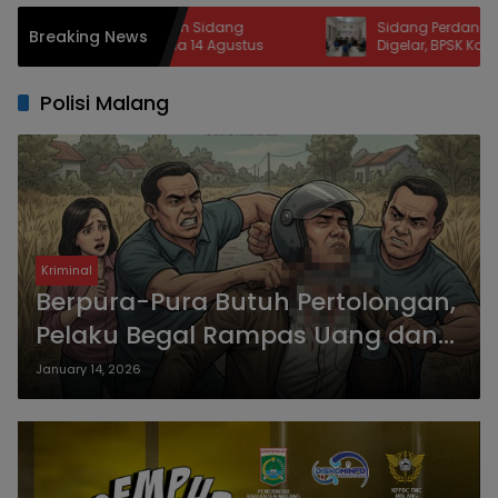
adi Tuan Rumah Sidang
Sidang Perdana Sengketa K
Breaking News
 DPR-DPD pada 14 Agustus
Digelar, BPSK Kota Malang Ta
Perkara Kriswanto vs Toko Em
Polisi Malang
Kriminal
Berpura-Pura Butuh Pertolongan,
Pelaku Begal Rampas Uang dan
HP Korban
January 14, 2026