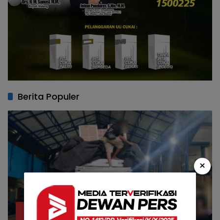
Berita Populer
×
Bea Cukai Malang Sita 172 Ribu Batang
1
Rokok Ilegal Bermodus Kemasan Sabun