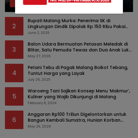
April 22, 2026
Bupati Malang Murka: Penerima SK di
2
Lingkungan Dindik Dipalak Rp 150 Ribu Pakai
Modus Tumpengan, KPK Turut Pantau
June 2, 2025
Balon Udara Bermuatan Petasan Meledak di
3
Blitar, Satu Pemuda Tewas dan Dua Anak Luka
Serius
May 27, 2026
Petani Tebu di Pagak Malang Boikot Tebang,
4
Tuntut Harga yang Layak
July 26, 2025
Waroeng Tani Sajikan Konsep Menu ‘Makmur’,
5
Kuliner yang Wajib Dikunjungi di Malang
February 8, 2024
Anggaran Rp100 Triliun Digelontorkan untuk
6
Bangun Kembali Sumatra, Hunian Korban
Bencana Bakal Difokuskan
May 25, 2026