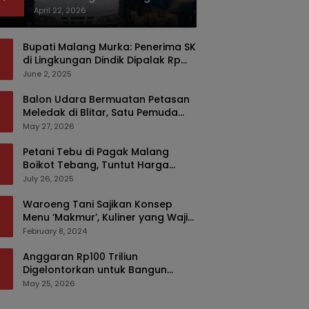
Bermodus Kemasan Sabun
April 22, 2026
Bupati Malang Murka: Penerima SK
di Lingkungan Dindik Dipalak Rp
150 Ribu Pakai Modus Tumpengan,
June 2, 2025
KPK Turut Pantau
Balon Udara Bermuatan Petasan
Meledak di Blitar, Satu Pemuda
Tewas dan Dua Anak Luka Serius
May 27, 2026
Petani Tebu di Pagak Malang
Boikot Tebang, Tuntut Harga
yang Layak
July 26, 2025
Waroeng Tani Sajikan Konsep
Menu ‘Makmur’, Kuliner yang Wajib
Dikunjungi di Malang
February 8, 2024
Anggaran Rp100 Triliun
Digelontorkan untuk Bangun
Kembali Sumatra, Hunian Korban
May 25, 2026
Bencana Bakal Difokuskan