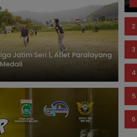
2
3
ga Jatim Seri 1, Atlet Paralayang
Medali
4
5
6