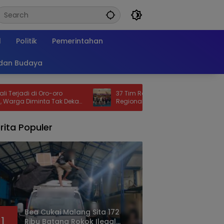
l
Politik
Pemerintahan
 dan Budaya
i Oro-oro
37 Tim Ramaikan AXIS Nation Cup
nta Tak Dekati
Regional Malang 2026, Pemkot Malang
Bidik Lahirkan Bibit Atlet dan Dongkrak
Sport Tourism
rita Populer
Bea Cukai Malang Sita 172
1
Ribu Batang Rokok Ilegal