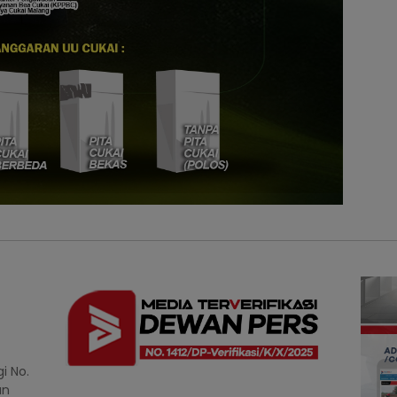
i No.
an