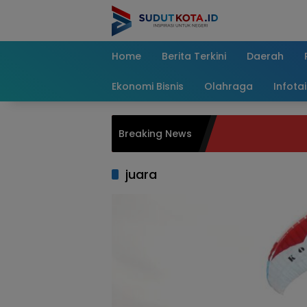
Skip
to
content
Home
Berita Terkini
Daerah
Ekonomi Bisnis
Olahraga
Infota
Breaking News
juara