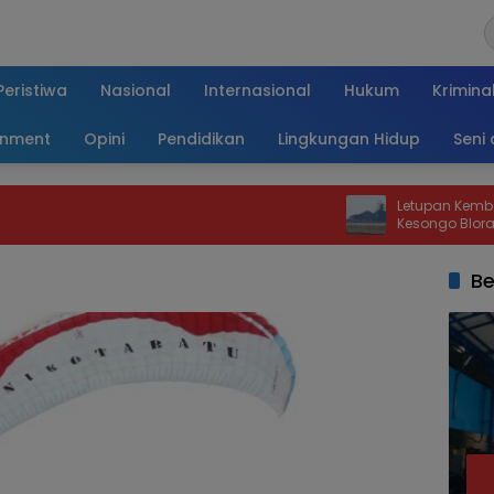
Peristiwa
Nasional
Internasional
Hukum
Krimina
inment
Opini
Pendidikan
Lingkungan Hidup
Seni
Letupan Kembali Terjadi d
Kesongo Blora, Warga Dimi
Kawah
Be