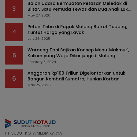
Balon Udara Bermuatan Petasan Meledak di
3
Blitar, Satu Pemuda Tewas dan Dua Anak Luka
Serius
May 27, 2026
Petani Tebu di Pagak Malang Boikot Tebang,
4
Tuntut Harga yang Layak
July 26, 2025
Waroeng Tani Sajikan Konsep Menu ‘Makmur’,
5
Kuliner yang Wajib Dikunjungi di Malang
February 8, 2024
Anggaran Rp100 Triliun Digelontorkan untuk
6
Bangun Kembali Sumatra, Hunian Korban
Bencana Bakal Difokuskan
May 25, 2026
PT. SUDUT KOTA MEDIA KARYA