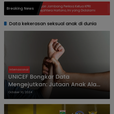
g
Kejari Jombang Periksa Ketua KPRI
Bupati 
Breaking News
Sejahtera Hartono, Ini yang Didalami
Lebih 10
Penamba
Data kekerasan seksual anak di dunia
Internasional
UNICEF Bongkar Data
Mengejutkan: Jutaan Anak Alami
Kekerasan Seksual
October 10, 2024