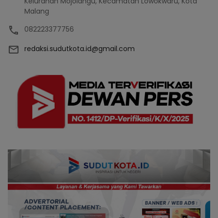
Kelurahan Mojolangu, Kecamatan Lowokwaru, Kota
Malang
082223377756
redaksi.sudutkota.id@gmail.com