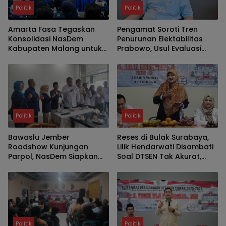
Politik
Politik
Amarta Fasa Tegaskan
Pengamat Soroti Tren
Konsolidasi NasDem
Penurunan Elektabilitas
Kabupaten Malang untuk
Prabowo, Usul Evaluasi
Cetak Kader Berintegritas
Kabinet
dan Solutif
Politik
Politik
Bawaslu Jember
Reses di Bulak Surabaya,
Roadshow Kunjungan
Lilik Hendarwati Disambati
Parpol, NasDem Siapkan
Soal DTSEN Tak Akurat,
Verifikasi Parpol Lebih Awal
Minim SMA-SMK Negeri dan
Legalitas UMKM
Politik
Politik