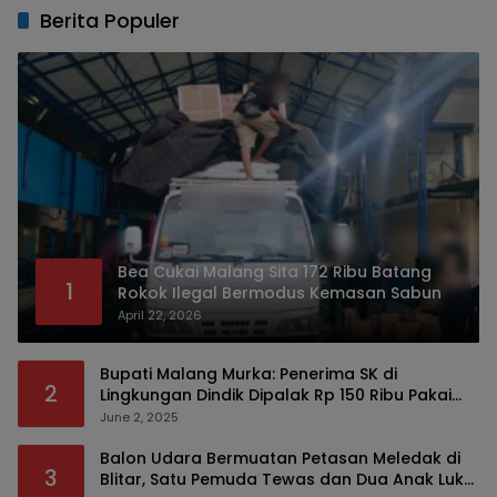
Berita Populer
Bea Cukai Malang Sita 172 Ribu Batang
1
Rokok Ilegal Bermodus Kemasan Sabun
April 22, 2026
Bupati Malang Murka: Penerima SK di
2
Lingkungan Dindik Dipalak Rp 150 Ribu Pakai
Modus Tumpengan, KPK Turut Pantau
June 2, 2025
Balon Udara Bermuatan Petasan Meledak di
3
Blitar, Satu Pemuda Tewas dan Dua Anak Luka