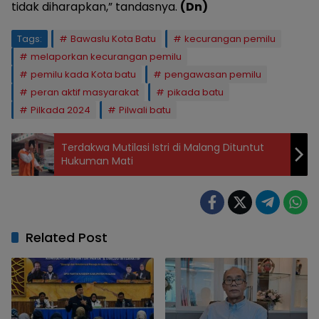
tidak diharapkan,” tandasnya.
(Dn)
Tags:
Bawaslu Kota Batu
kecurangan pemilu
melaporkan kecurangan pemilu
pemilu kada Kota batu
pengawasan pemilu
peran aktif masyarakat
pikada batu
Pilkada 2024
Pilwali batu
Terdakwa Mutilasi Istri di Malang Dituntut
Hukuman Mati
Related Post