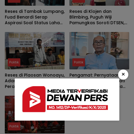
Reses di Tambak Lumpang,
Reses di Klojen dan
Fuad Benardi Serap
Blimbing, Puguh Wiji
Aspirasi Soal Status Lahan
Pamungkas Soroti DTSEN,
BTKD dan Perbaikan Jalan
Darurat Sampah dan
Bedah Rumah di Kota
Malang
Politik
Politik
×
Reses di Plaosan Wonoayu,
Pengamat: Pernyataan
Adam Rusydi Apresiasi
Prabowo soal PDIP Sehati
Perangkat Desa dan
dengan Pemerintah Ada
Jelaskan Mekanisme
Dasarnya
Usulan TPS dan Lapangan
Olahraga
Politik