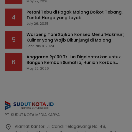
Serius
May 27, 2026
Petani Tebu di Pagak Malang Boikot Tebang,
4
Tuntut Harga yang Layak
July 26, 2025
Waroeng Tani Sajikan Konsep Menu ‘Makmur’,
5
Kuliner yang Wajib Dikunjungi di Malang
February 8, 2024
Anggaran Rp100 Triliun Digelontorkan untuk
6
Bangun Kembali Sumatra, Hunian Korban
Bencana Bakal Difokuskan
May 25, 2026
PT. SUDUT KOTA MEDIA KARYA
Alamat Kantor: Jl. Candi Telagawangi No. 48,